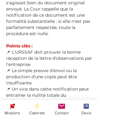
s'agissait bien du document original
envoyé. La Cour rappelle que la
notification de ce document est une
formalité substantielle : si elle n'est pas
parfaitement respectée, toute la
procédure est nulle.
Points clés :
📌 L'URSSAF doit prouver la bonne
réception de la lettre d'observations par
l'entreprise.
📌 La simple preuve d'envoi ou la
production d'une copie peut être
insuffisante.
📌 Un vice dans cette notification peut
entraîner la nullité totale du
redressement.
Missions
Cabinets
Contact
Devis
Conseils du cabinet Agora SEA :
✅
Dirigeants
: Face à un contrôle, la
forme est aussi importante que le fond.
Cette décision montre que la justice est