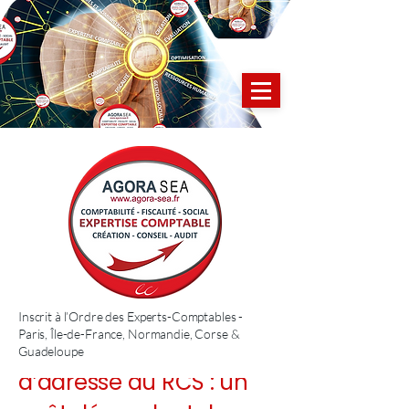
Inscrit à l’Ordre des Experts-Comptables -
Paris, Île-de-France, Normandie, Corse &
Mise à jour du libellé
Guadeloupe
d’adresse au RCS : un