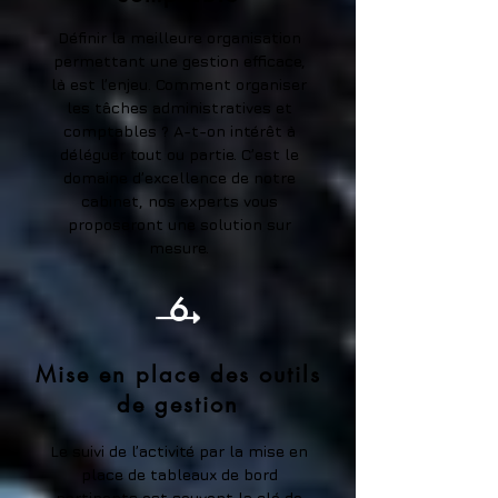
Définir la meilleure organisation
permettant une gestion efficace,
là est l’enjeu. Comment organiser
les tâches administratives et
comptables ? A-t-on intérêt à
déléguer tout ou partie. C’est le
domaine d’excellence de notre
cabinet, nos experts vous
proposeront une solution sur
mesure.
6
Mise en place des outils
de gestion
Le suivi de l’activité par la mise en
place de tableaux de bord
pertinents est souvent la clé de