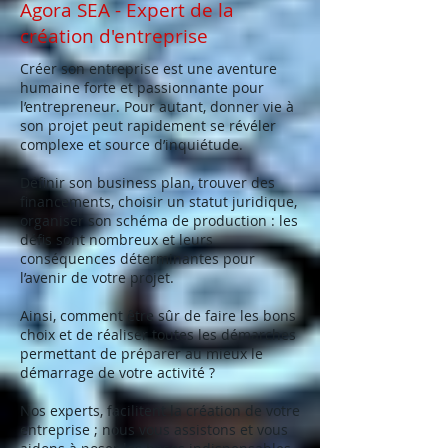
Agora SEA - Expert de la
création d'entreprise
Créer son entreprise est une aventure
humaine forte et passionnante pour
l’entrepreneur. Pour autant, donner vie à
son projet peut rapidement se révéler
complexe et source d’inquiétude.
Définir son business plan, trouver des
financements, choisir un statut juridique,
organiser son schéma de production : les
défis sont nombreux et leurs
conséquences déterminantes pour
l’avenir de votre projet.
Ainsi, comment être sûr de faire les bons
choix et de réaliser toutes les démarches
permettant de préparer au mieux le
démarrage de votre activité ?
Nos experts, facilitent la création de votre
entreprise ; nous vous assistons et vous