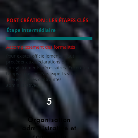
POST-CRÉATION : LES ÉTAPES CLÉS
Étape intermédiaire
Accomplissement des formalités
Pour exister officiellement, il faut
procéder aux déclarations et
enregistrements nécessaires. Encore du
temps à passer…Nos experts vous
libèrent de ces contraintes
administratives.
5
Organisation
administrative et
comptable