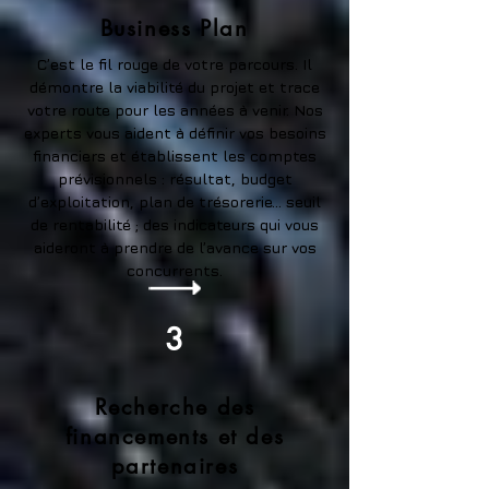
Business Plan
C’est le fil rouge de votre parcours. Il
démontre la viabilité du projet et trace
votre route pour les années à venir. Nos
experts vous aident à définir vos besoins
financiers et établissent les comptes
prévisionnels : résultat, budget
d’exploitation, plan de trésorerie… seuil
de rentabilité ; des indicateurs qui vous
aideront à prendre de l’avance sur vos
concurrents.
3
Recherche des
financements et des
partenaires