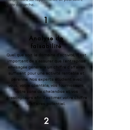
votre démarche.
1
Analyse de
faisabilité
Quel que soit le domaine d’activité, il est
important de s’assurer que l’entreprise
envisagée générera un chiffre d’affaires
suffisant pour une activité rentable et
pérenne. Nos experts étudient avec
vous, votre clientèle, vos fournisseurs,
votre zone de chalandise et vos
prescripteurs afin d’estimer votre chiffre
d’affaires potentiel.
2