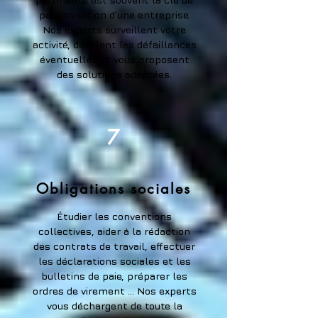
pérennisation d’une entreprise.
Nos experts surveillent votre
activité, décèlent les défaillances
éventuelles et vous proposent
des solutions adaptées.
7
Obligations sociales
Étudier les conventions
collectives, aider à la rédaction
des contrats de travail, effectuer
les déclarations sociales et les
bulletins de paie, préparer les
ordres de virement … Nos experts
vous déchargent de toute la