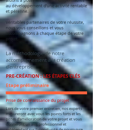
aidons à poser les bases indispensables
au développement d’une activité rentable
et pérenne.
Véritables partenaires de votre réussite,
nous vous conseillons et vous
accompagnons à chaque étape de votre
projet.
La méthodologie de notre
accompagnement à la création
d’entreprise
PRE-CRÉATION : LES ÉTAPES CLÉS
Etape préliminaire
Prise de connaissance du projet
Lors de votre premier entretien, nos experts
mesureront avec vous les points forts et les
pistes d’amélioration de votre projet et vous
donneront un avis professionnel et
indépendant sur l’opportunité de poursuivre