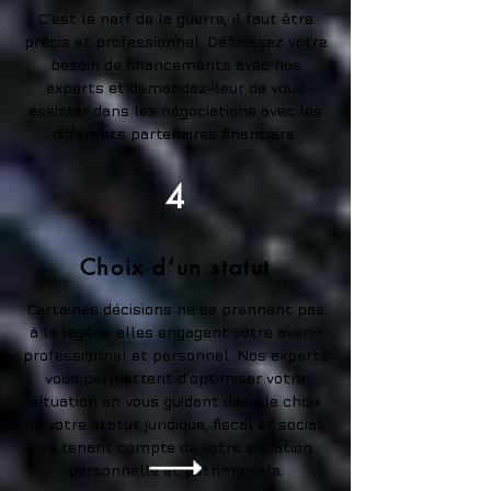
C’est le nerf de la guerre, il faut être
précis et professionnel. Définissez votre
besoin de financements avec nos
experts et demandez-leur de vous
assister dans les négociations avec les
différents partenaires financiers.
4
Choix d’un statut
Certaines décisions ne se prennent pas
à la légère, elles engagent votre avenir
professionnel et personnel. Nos experts
vous permettent d’optimiser votre
situation en vous guidant dans le choix
de votre statut juridique, fiscal et social,
en tenant compte de votre situation
personnelle et patrimoniale.