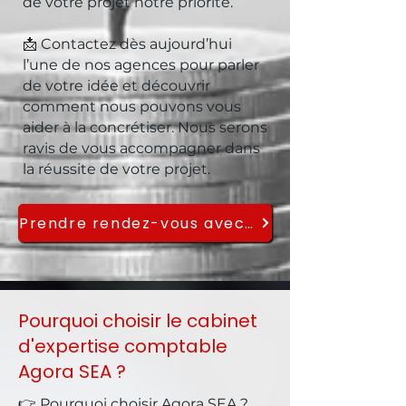
de votre projet notre priorité.
📩 Contactez dès aujourd’hui
l’une de nos agences pour parler
de votre idée et découvrir
comment nous pouvons vous
aider à la concrétiser.
Nous serons
ravis de vous accompagner dans
la réussite de votre projet.
Prendre rendez-vous avec le cabinet Agora SEA pour votre projet de création
Pourquoi choisir le cabinet
d'expertise comptable
Agora SEA ?
👉 Pourquoi choisir Agora SEA ?