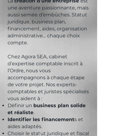
La
création d’une entreprise
est
une aventure passionnante, mais
aussi semée d’embûches. Statut
juridique, business plan,
financement, aides, organisation
administrative… chaque choix
compte.
Chez Agora SEA, cabinet
d’expertise comptable inscrit à
l’Ordre, nous vous
accompagnons à chaque étape
de votre projet. Nos experts-
comptables et juristes spécialisés
vous aident à :
Définir un
business plan solide
et réaliste
.
Identifier les financement
s et
aides adaptés.
Choisir le statut juridique et fiscal