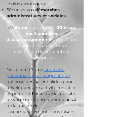
le plus avantageux.
Sécuriser vos
démarches
administratives et sociales
.
👉
Bonus
: profitez de
-20 % sur
nos honoraires
d’accompagnement
si vous nous
confiez ensuite la tenue
comptable de votre future
entreprise.
Notre force ? Une
approche
personnalisée et pragmatique
qui pose des bases solides pour
développer une activité rentable
et pérenne. Parce que la réussite
de votre entreprise dépend aussi
de la qualité de
l’accompagnement, nous faisons