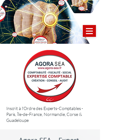
Inscrit à l’Ordre des Experts-Comptables -
Paris, Île-de-France, Normandie, Corse &
Guadeloupe