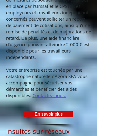
en place par l’Urssaf et le CPSTI. Les
employeurs et travailleurs indépendants
concernés peuvent solliciter un report
de paiement de cotisations, ainsi qu’une
remise de pénalités et de majorations de
retard. De plus, une aide financière
d’urgence pouvant atteindre 2 000 € est
disponible pour les travailleurs
indépendants.
Votre entreprise est touchée par une
catastrophe naturelle ? Agora SEA vous
accompagne pour sécuriser vos
démarches et bénéficier des aides
disponibles.
Contactez-nous.
En savoir plus
Insultes sur réseaux