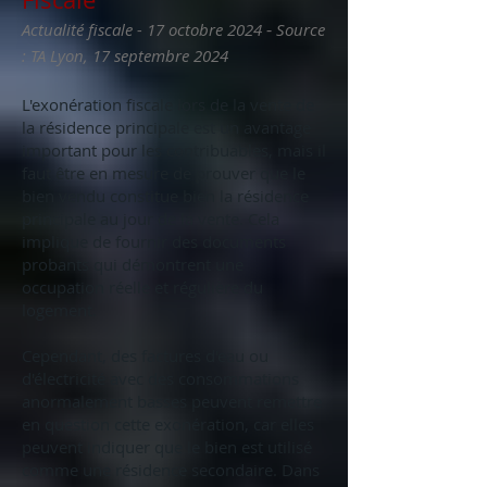
-
Actualité fiscale - 17 octobre 2024
Source
: TA Lyon, 17 septembre 2024
L'exonération fiscale lors de la vente de
la résidence principale est un avantage
important pour les contribuables, mais il
faut être en mesure de prouver que le
bien vendu constitue bien la résidence
principale au jour de la vente. Cela
implique de fournir des documents
probants qui démontrent une
occupation réelle et régulière du
logement.
Cependant, des factures d'eau ou
d'électricité avec des consommations
anormalement basses peuvent remettre
en question cette exonération, car elles
peuvent indiquer que le bien est utilisé
comme une résidence secondaire. Dans