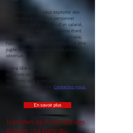
Un employeur ne peut exploiter des
documents à caractère personnel
découverts sur le bureau d’un salarié,
sauf s’ils sont identifiés comme étant
professionnels. Dans le cas contraire,
l’utilisation de ces documents peut être
jugée illicite, invalidant toute preuve
obtenue.
Agora SEA vous conseille pour respecter
les droits de vos salariés et éviter les
sanctions liées à des preuves obtenues
de manière irrégulière.
Contactez-nous.
En savoir plus
Transfert de Propriété des
Actions : La Date du