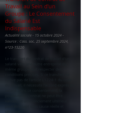
Travail au Sein d'un
Groupe : Le Consentement
du Salarié Est
Indispensable
-
Actualité sociale - 15 octobre 2024
Source : Cass. soc. 25 septembre 2024,
n°
23-15220
Le transfert du contrat de travail d'un
salarié vers une autre entreprise du
même groupe doit respecter des
conditions précises. Si ce transfert ne
relève pas de l'article L1224-1 du code
du travail, il nécessite l'accord exprès du
salarié. Sans ce consentement, la
poursuite du contrat ne peut être
validée, et un licenciement ultérieur
peut être jugé sans cause réelle et
sérieuse.