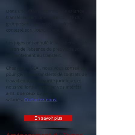
Dans une affaire récente, une salariée
transférée vers une autre société du
groupe sans son accord explicite a
contesté son licenciement.
Les juges ont annulé le licenciement en
raison de l'absence de preuve de son
consentement au transfert.
Chez Agora SEA , nous vous conseillons
pour gérer les transferts de contrats de
travail en toute sécurité juridique, et
nous veillons à protéger vos intérêts
ainsi que ceux de vos
salariés.
Contactez-nous.
En savoir plus