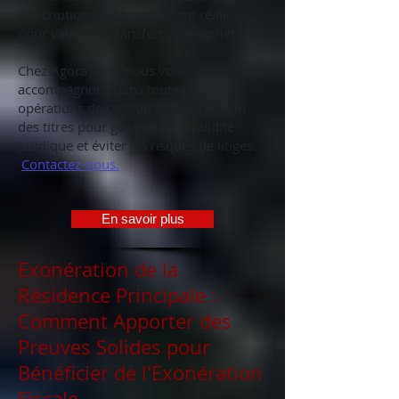
l'inscription est correctement réalisée
pour valider le transfert de propriété.
Chez Agora SEA , nous vous
accompagnons dans toutes vos
opérations de cession et d'inscription
des titres pour garantir leur validité
juridique et éviter les risques de litiges.
Contactez-nous.
En savoir plus
Exonération de la
Résidence Principale :
Comment Apporter des
Preuves Solides pour
Bénéficier de l'Exonération
Fiscale