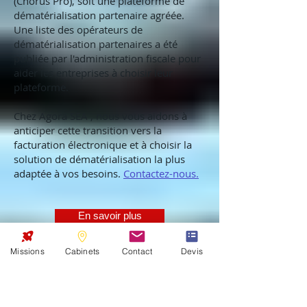
(Chorus Pro), soit une plateforme de
dématérialisation partenaire agréée.
Une liste des opérateurs de
dématérialisation partenaires a été
publiée par l'administration fiscale pour
aider les entreprises à choisir leur
plateforme.
Chez Agora SEA , nous vous aidons à
anticiper cette transition vers la
facturation électronique et à choisir la
solution de dématérialisation la plus
adaptée à vos besoins.
Contactez-nous.
En savoir plus
Dépréciation de Clientèle :
Missions
Cabinets
Contact
Devis
Une Justification Complexe,
Mais Possible