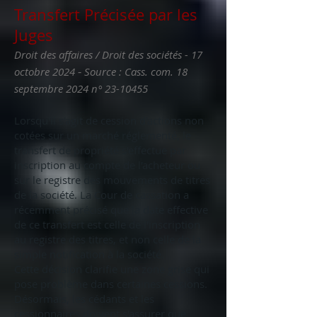
Transfert Précisée par les
Juges
Droit des affaires / Droit des sociétés - 17
-
octobre 2024
Source : Cass. com. 18
septembre 2024 n°
23-10455
Lorsqu'il s'agit de cession d'actions non
cotées sur un marché réglementé, le
transfert de propriété s'effectue par
inscription au compte de l'acheteur ou
sur le registre des mouvements de titres
de la société. La Cour de cassation a
récemment précisé que la date effective
de ce transfert est celle de l'inscription
au registre des titres, et non celle de la
simple notification à la société.
Cette décision clarifie une zone grise qui
pose problème dans certaines cessions.
Désormais, les cédants et les
cessionnaires doivent s'assurer que