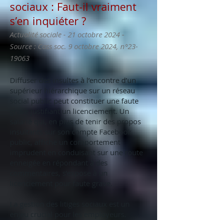
sociaux : Faut-il vraiment
s’en inquiéter ?
-
Actualité sociale - 21 octobre 2024
Source : Cass soc. 9 octobre 2024, n°
23-
19063
Diffuser des insultes à l’encontre d’un
supérieur hiérarchique sur un réseau
social public peut constituer une faute
grave justifiant un licenciement. Un
salarié qui, en plus de tenir des propos
insultants sur son compte Facebook
public, affiche un comportement
imprudent en conduisant sur une route
enneigée en répondant à des
commentaires, s’expose à un
licenciement pour faute grave.
La gestion des litiges sociaux est un
enjeu crucial pour les employeurs.