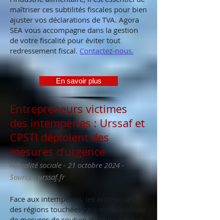
maîtriser ces subtilités fiscales pour bien
ajuster vos déclarations de TVA. Agora
SEA vous accompagne dans la gestion
de votre fiscalité pour éviter tout
redressement fiscal.
Contactez-nous.
En savoir plus
Entrepreneurs victimes
des intempéries : Urssaf et
CPSTI déploient des
mesures d’urgence
-
Actualité sociale - 21 octobre 2024
Source : urssaf.fr
Face aux intempéries, les entreprises
des régions touchées peuvent bénéficier
de mesures de soutien d’urgence mises