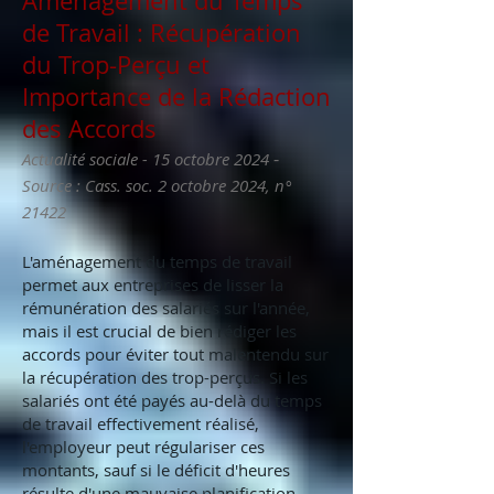
Aménagement du Temps
de Travail : Récupération
du Trop-Perçu et
Importance de la Rédaction
des Accords
-
Actualité sociale - 15 octobre 2024
Source : Cass. soc. 2 octobre 2024, n°
21422
L'aménagement du temps de travail
permet aux entreprises de lisser la
rémunération des salariés sur l'année,
mais il est crucial de bien rédiger les
accords pour éviter tout malentendu sur
la récupération des trop-perçus. Si les
salariés ont été payés au-delà du temps
de travail effectivement réalisé,
l'employeur peut régulariser ces
montants, sauf si le déficit d'heures
résulte d'une mauvaise planification.