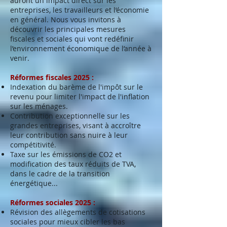
auront un impact direct sur les
entreprises, les travailleurs et l’économie
en général. Nous vous invitons à
découvrir les principales mesures
fiscales et sociales qui vont redéfinir
l’environnement économique de l’année à
venir.
Réformes fiscales 2025 :
Indexation du barème de l'impôt sur le
revenu pour limiter l'impact de l'inflation
sur les ménages.
Contribution exceptionnelle sur les
grandes entreprises, visant à accroître
leur contribution sans nuire à leur
compétitivité.
Taxe sur les émissions de CO2 et
modification des taux réduits de TVA,
dans le cadre de la transition
énergétique...
Réformes sociales 2025 :
Révision des allègements de cotisations
sociales pour mieux cibler les bas