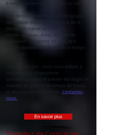
6 heures soient consécutives ou non.
Une décision récente a clarifié qu'une
telle pause s'applique même si les 6
heures de travail ne sont pas
ininterrompues. Ainsi, les salariés
travaillant par postes de plus de 6
heures doivent bénéficier de ce temps
de repos.
Chez Agora SEA , nous vous aidons à
respecter les dispositions
conventionnelles et à éviter les litiges en
matière de gestion du temps de travail
et des pauses obligatoires.
Contactez-
nous.
En savoir plus
Transfert de Contrat de