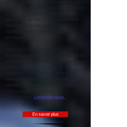
un récent litige, un fournisseur n'a pas
pu prouver de manière satisfaisante que
le bien vendu était sa résidence
principale, car les factures présentées
étaient inférieures aux normes
habituelles pour une résidence
principale.
Chez Agora SEA , nous vous
accompagnons dans la préparation et la
vérification des documents nécessaires
pour justifier l'exonération de la
résidence principale lors de la vente.
Nous vous aidons à anticiper les
attentes de l'administration fiscale pour
sécuriser vos opérations
immobilières.
Contactez-nous.
En savoir plus