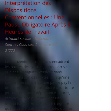
Interprétation des
Dispositions
Conventionnelles : Une
Pause Obligatoire Après 6
Heures de Travail
-
Actualité sociale - 16 octobre 2024
Source : Cass. soc. 2 octobre 2024, n°
22-
21772
Les conventions collectives encadrent
les pauses des salariés, mais il arrive
que des ambiguïtés existent dans
l'interprétation des textes. Lorsqu'une
convention stipule qu'une pause payée
de 30 minutes est obligatoire pour toute
journée de travail dépassant 6 heures,
l'employeur ne peut imposer une
interprétation restrictive. Cela signifie
que la pause doit être accordée, que les