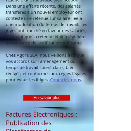
Dans une affaire récente, des salariés
transférés à un nouvel employeur ont
contesté une retenue sur salaire liée à
une modulation du temps de travail. Les
juges ont tranché en faveur des salariés,
estimant que la retenue était irrégulière
en l'absence de justification suffisante.
Chez Agora SEA, nous veillons à ce que
vos accords sur l'aménagement du
temps de travail soient clairs, bien
rédigés, et conformes aux règles légales
pour éviter les litiges.
Contactez-nous.
En savoir plus
Factures Électroniques :
Publication des