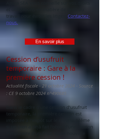
Agora SEA vous conseille sur vos droits
et obligations en matière de droit du
travail pour éviter les litiges.
Contactez-
nous.
En savoir plus
Cession d’usufruit
temporaire : Gare à la
première cession !
-
Actualité fiscale - 21 octobre 2024
Source
: CE 9 octobre 2024 n°490685
Dans le cadre d’une cession d’usufruit
temporaire, la première cession est
imposée à l’impôt sur le revenu. Même
si un bien a déjà fait l’objet d’une cession
temporaire d’usufruit, toute nouvelle