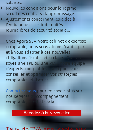
salaires.
Nouvelles conditions pour le régime
social des contrats d’apprentissage.
Ajustements concernant les aides à
l'embauche et les indemnités
journalières de sécurité sociale...
Chez Agora SEA, votre cabinet d'expertise
comptable, nous vous aidons à anticiper
et à vous adapter à ces nouvelles
obligations fiscales et sociales. Que vous
soyez une TPE ou une PME, notre équipe
d’experts-comptables est là pour vous
conseiller et optimiser vos stratégies
comptables et fiscales.
Contactez-nous
pour en savoir plus sur
nos services d’accompagnement
comptable, fiscal et social.
Accédez à la Newsletter
Taux de TVA applicable aux