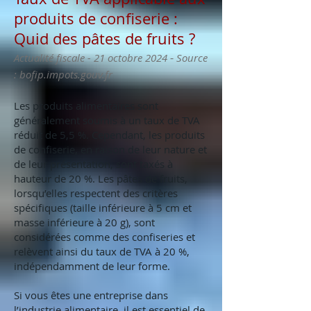
produits de confiserie :
Quid des pâtes de fruits ?
-
Actualité fiscale - 21 octobre 2024
Source
: bofip.impots.gouv.fr
Les produits alimentaires sont
généralement soumis à un taux de TVA
réduit de 5,5 %. Cependant, les produits
de confiserie, en raison de leur nature et
de leur présentation, sont taxés à
hauteur de 20 %. Les pâtes de fruits,
lorsqu’elles respectent des critères
spécifiques (taille inférieure à 5 cm et
masse inférieure à 20 g), sont
considérées comme des confiseries et
relèvent ainsi du taux de TVA à 20 %,
indépendamment de leur forme.
Si vous êtes une entreprise dans
l’industrie alimentaire, il est essentiel de