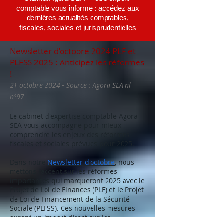
comptable vous informe : accédez aux
dernières actualités comptables,
fiscales, sociales et jurisprudentielles
Newsletter d’octobre 2024 PLF et
PLFSS 2025 : Anticipez les réformes
!
-
21 octobre 2024
Source : Agora SEA nl
n°97
Le cabinet d'expertise comptable Agora
SEA vous accompagne pour mieux
comprendre les enjeux des réformes
fiscales et sociales prévues pour 2025.
Dans notre
Newsletter d'octobre
,
nous
mettons l’accent sur les réformes
importantes qui marqueront 2025 avec le
Projet de Loi de Finances (PLF) et le Projet
de Loi de Financement de la Sécurité
Sociale (PLFSS). Ces nouvelles mesures