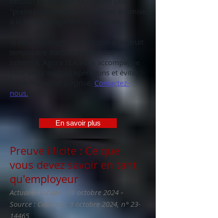
cession est considérée comme une
"première cession" et sera donc soumise
à la règle dérogatoire de taxation.
Si vous envisagez une cession d’usufruit
temporaire dans un cadre fiscal
optimisé, Agora SEA vous accompagne
pour sécuriser vos opérations et éviter
toute mauvaise surprise.
Contactez-
nous.
En savoir plus
Preuve illicite : Ce que
vous devez savoir en tant
qu'employeur
-
Actualité sociale - 21 octobre 2024
Source : Cass. soc. 9 octobre 2024, n°
23-
14465