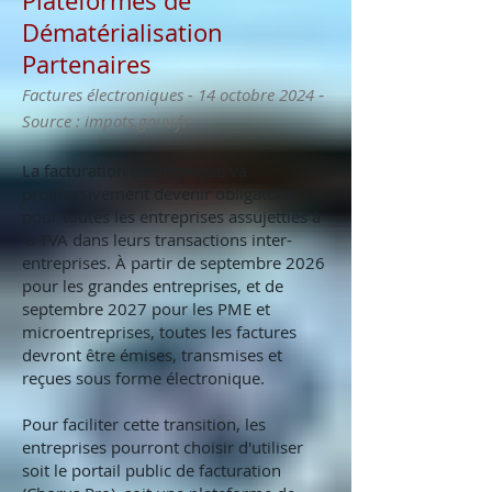
Plateformes de
Dématérialisation
Partenaires
-
Factures électroniques - 14 octobre 2024
Source : impots.gouv.fr
La facturation électronique va
progressivement devenir obligatoire
pour toutes les entreprises assujetties à
la TVA dans leurs transactions inter-
entreprises. À partir de septembre 2026
pour les grandes entreprises, et de
septembre 2027 pour les PME et
microentreprises, toutes les factures
devront être émises, transmises et
reçues sous forme électronique.
Pour faciliter cette transition, les
entreprises pourront choisir d'utiliser
soit le portail public de facturation