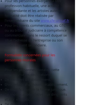
Pour les personnes exerçant, à titre de
profession habituelle, une activité
indépendante et les artistes auteurs, la
formalité doit être réalisée par
l'intermédiaire du site
www.cfe-urssaf.fr
.
Pour les agents commerciaux, au GTC
ou au tribunal judiciaire à compétence
commerciale dans le ressort duquel se
situe l'adresse de l'entreprise ou son
établissement secondaire.
Formalités concernées pour les
personnes morales
Pour les personnes morales, cette
mesure vise les déclarations :
De transfert d’établissement.
D’ouverture d’un nouvel établissement.
De modification de la forme juridique.
De modification relative aux dirigeants
et aux associés.
De dissolution.