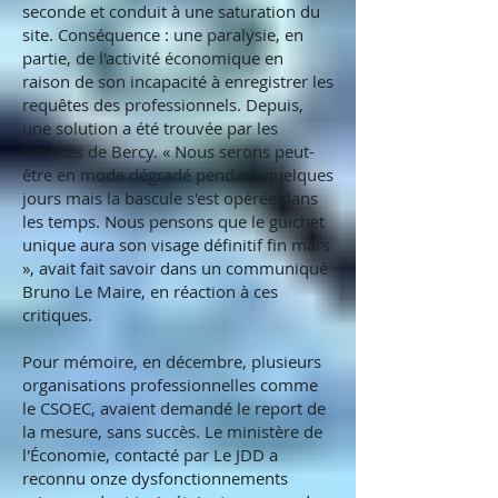
seconde et conduit à une saturation du
site. Conséquence : une paralysie, en
partie, de l'activité économique en
raison de son incapacité à enregistrer les
requêtes des professionnels. Depuis,
une solution a été trouvée par les
services de Bercy. « Nous serons peut-
être en mode dégradé pendant quelques
jours mais la bascule s'est opérée dans
les temps. Nous pensons que le guichet
unique aura son visage définitif fin mars
», avait fait savoir dans un communiqué
Bruno Le Maire, en réaction à ces
critiques.
Pour mémoire, en décembre, plusieurs
organisations professionnelles comme
le CSOEC, avaient demandé le report de
la mesure, sans succès. Le ministère de
l'Économie, contacté par Le JDD a
reconnu onze dysfonctionnements