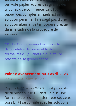
par voie papier auprès des greffes des
tribunaux de commerce. Le dépôt
papier des comptes annuels est une
solution pérenne, il ne s’agit pas d’une
solution alternative temporaire prévue
dans le cadre de la procédure de
secours.
CP - Le Gouvernement annonce la
disponibilité de l’ensemble des
formalités du guichet unique et une
refonte de sa gouvernance
Point d'avancement au 3 avril 2023
3 avril 2023
- Source : inpi
Depuis le 21 mars 2023, il est possible
de déposer sur le Guichet unique une
formalité de cessation d’entreprise. Cette
possibilité se cumule avec les solutions