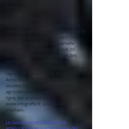
23 février 2023 - Source :
economie.gouv.fr
Au vu des dysfonctionnements
rencontrés par les utilisateurs pour la
réalisation de certaines formalités sur le
guichet, le gouvernement vient
d’annoncer la réouverture partielle
d’Infogreffe, à compter du lundi 20
février 2023, pour la réalisation des
formalités de modification et de
cessation comportant une inscription au
registre du commerce et des sociétés.
Ainsi, les modifications et cessations de
sociétés commerciales, artisanales,
agricoles pourront être réalisées en
ligne, sur la plateforme
www.infogreffe.fr
, jusqu’au 30 juin
prochain.
Le Gouvernement apporte des
améliorations au guichet unique des