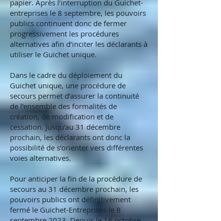
papier. Après l’interruption du Guichet-
entreprises le 8 septembre, les pouvoirs
publics continuent donc de fermer
progressivement les procédures
alternatives afin d’inciter les déclarants à
utiliser le Guichet unique.
Dans le cadre du déploiement du
Guichet unique, une procédure de
secours permet d’assurer la continuité
de l’ensemble des formalités de
création, de modification et de
cessation. Jusqu’au 31 décembre
prochain, les déclarants ont donc la
possibilité de s’orienter vers différentes
voies alternatives.
Pour anticiper la fin de la procédure de
secours au 31 décembre prochain, les
pouvoirs publics ont définitivement
fermé le Guichet-Entreprises le 8
septembre 2023. Depuis le 16 octobre,