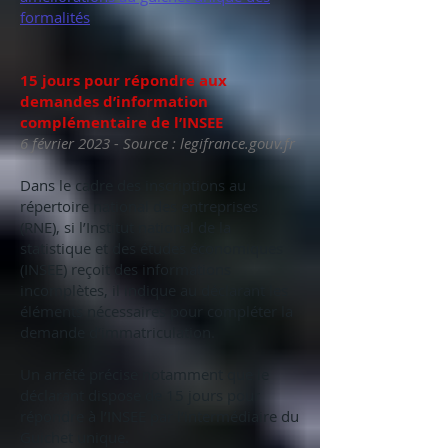
formalités
15 jours pour répondre aux
demandes d’information
complémentaire de l’INSEE
6 février 2023 - Source : legifrance.gouv.fr
Dans le cadre des inscriptions au
répertoire national des entreprises
(RNE), si l’Institut national de la
statistique et des études économiques
(INSEE) reçoit des informations
incomplètes, il indique au déclarant les
éléments nécessaires pour compléter la
demande d’immatriculation.
Un arrêté précise notamment que le
déclarant dispose de 15 jours pour
répondre à l’INSEE par l’intermédiaire du
Guichet unique.