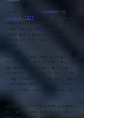
Parisien
Pour faire suite à la
newsletter de
décembre 2022
sur le guichet unique,
malgré les difficultés rencontrées dans
le déploiement de la plateforme
numérique, le guichet unique dédié aux
entreprises est obligatoire depuis le 1er
janvier.
Pour rappel, cette plateforme qui
centralise près de 56 formulaires, et qui
remplace les six réseaux de CFE, doit
permettre aux entreprises de déclarer
en ligne "l’ensemble de leurs formalités
auprès des organismes avec lesquels
elles seront en contact tout au long de
leur vie".
Depuis le 31 décembre minuit, certains
sites qui existaient jusqu'à présent ne
fonctionnent donc plus, comme la partie