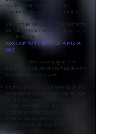
Ou de cessation d’activité (sans
disparition de la personne morale).
Les formulaires CERFA correspondants
(M2 ou M3) sont téléchargeables sur le
site du Guichet
Accès aux formulaires CERFA (M2 ou
M3)
Ces formulaires accompagnés des
pièces justificatives et des frais doivent
être déposés ou envoyés :
Pour les sociétés commerciales, à la CCI
compétente dans le ressort de laquelle
se situe l'adresse de l'entreprise ou son
établissement secondaire.
Pour les sociétés du secteur des métiers
et de l'artisanat, à la CMA compétente
dans le ressort de laquelle se situe
l'adresse de l'entreprise ou son