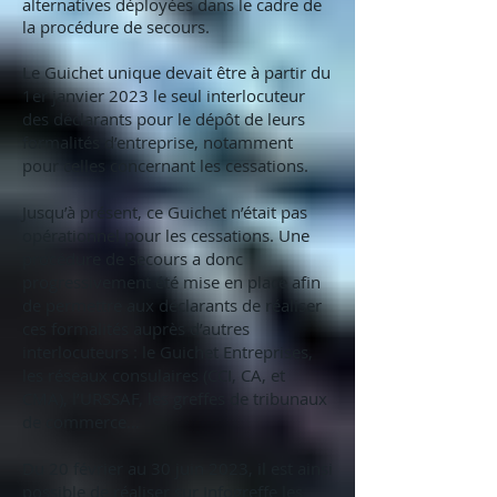
alternatives déployées dans le cadre de
la procédure de secours.
Le Guichet unique devait être à partir du
1er janvier 2023 le seul interlocuteur
des déclarants pour le dépôt de leurs
formalités d’entreprise, notamment
pour celles concernant les cessations.
Jusqu’à présent, ce Guichet n’était pas
opérationnel pour les cessations. Une
procédure de secours a donc
progressivement été mise en place afin
de permettre aux déclarants de réaliser
ces formalités auprès d’autres
interlocuteurs : le Guichet Entreprises,
les réseaux consulaires (CCI, CA, et
CMA), l’URSSAF, les greffes de tribunaux
de commerce…
Du 20 février au 30 juin 2023, il est ainsi
possible de réaliser sur Infogreffe les