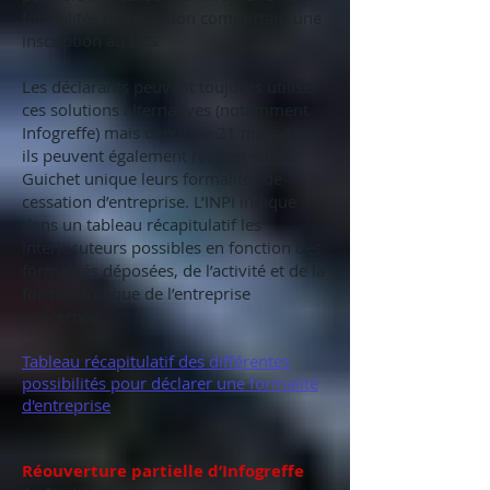
formalités de cessation comportant une
inscription au RCS.
Les déclarants peuvent toujours utiliser
ces solutions alternatives (notamment
Infogreffe) mais depuis le 21 mars 2023,
ils peuvent également réaliser sur le
Guichet unique leurs formalités de
cessation d’entreprise. L’INPI indique
dans un tableau récapitulatif les
interlocuteurs possibles en fonction des
formalités déposées, de l’activité et de la
forme juridique de l’entreprise
concernée.
Tableau récapitulatif des différentes
possibilités pour déclarer une formalité
d'entreprise
Réouverture partielle d’Infogreffe