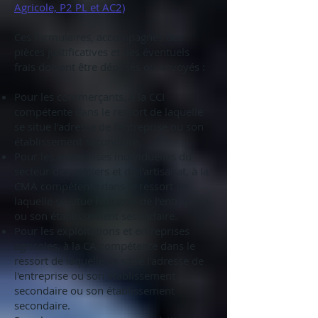
Agricole, P2 PL et AC2)
Ces formulaires, accompagnés des
pièces justificatives et des éventuels
frais doivent être déposés ou envoyés :
Pour les commerçants, à la CCI
compétente dans le ressort de laquelle
se situe l'adresse de l'entreprise ou son
établissement secondaire.
Pour les entreprises individuelles du
secteur des métiers et de l'artisanat, à la
CMA compétente dans le ressort de
laquelle se situe l'adresse de l'entreprise
ou son établissement secondaire.
Pour les exploitations et entreprises
agricoles, à la CA compétente dans le
ressort de laquelle se situe l'adresse de
l'entreprise ou son établissement
secondaire ou son établissement
secondaire.