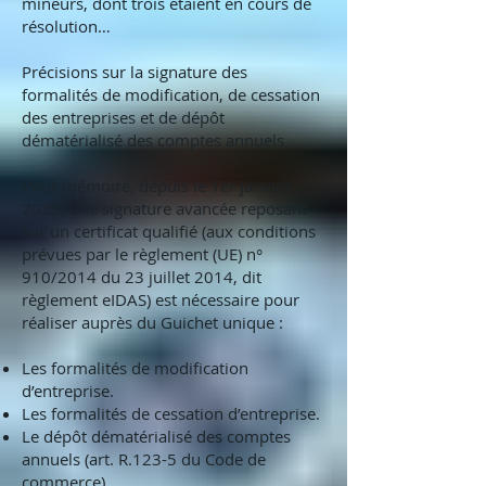
mineurs, dont trois étaient en cours de
résolution…
Précisions sur la signature des
formalités de modification, de cessation
des entreprises et de dépôt
dématérialisé des comptes annuels
Pour mémoire, depuis le 1er janvier
2023, une signature avancée reposant
sur un certificat qualifié (aux conditions
prévues par le règlement (UE) n°
910/2014 du 23 juillet 2014, dit
règlement eIDAS) est nécessaire pour
réaliser auprès du Guichet unique :
Les formalités de modification
d’entreprise.
Les formalités de cessation d’entreprise.
Le dépôt dématérialisé des comptes
annuels (art. R.123-5 du Code de
commerce).