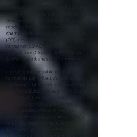
Depuis le 25 janvier, la procédure de
secours est activée, elle permet de
réaliser certaines formalités urgentes de
modification ou de cessation auprès des
chambres de commerce et d’industrie
(CCI), des chambres des métiers et de
l’artisanat (CMA), des chambres
d’agriculture (CA), de l’URSSAF ou des
greffes des tribunaux de commerce.
Il est toujours possible de réaliser ces
formalités par le biais du guichet
entreprises. Mais si une demande n’a
pas déjà été déposée auprès du Guichet
Entreprises, il est désormais permis
d’adresser les déclarations urgentes
auprès de ces différents réseaux.
Vous ne devez pas vous adresser à la
fois à ces réseaux et au Guichet
Entreprises pour une même formalité :
cela rendrait son traitement impossible.