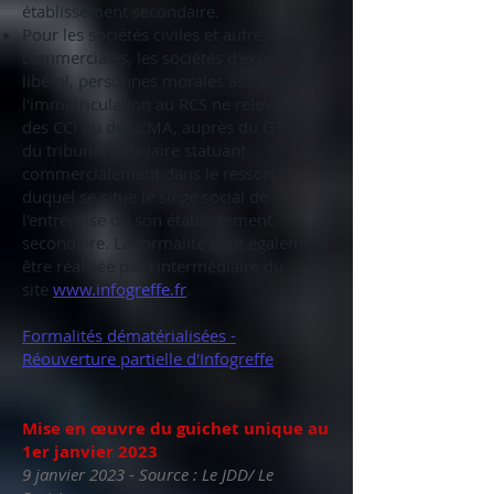
établissement secondaire.
Pour les sociétés civiles et autres que
commerciales, les sociétés d'exercice
libéral, personnes morales assujetties à
l'immatriculation au RCS ne relevant pas
des CCI ou des CMA, auprès du GTC ou
du tribunal judiciaire statuant
commercialement dans le ressort
duquel se situe le siège social de
l'entreprise ou son établissement
secondaire. La formalité peut également
être réalisée par l'intermédiaire du
site
www.infogreffe.fr
.
Formalités dématérialisées -
Réouverture partielle d'Infogreffe
Mise en œuvre du guichet unique au
1er janvier 2023
9 janvier 2023 - Source : Le JDD/ Le