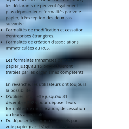
les déclarants ne peuvent également
plus déposer leurs formalités par voie
papier, à l’exception des deux cas
suivants :
Formalités de modification et cessation
d’entreprises étrangères.
Formalités de création d’associations
immatriculées au RCS.
Les formalités transmises par voie
papier jusqu’au 15 octobre seront
traitées par les organismes compétents.
En revanche, les utilisateurs ont toujours
la possibilité :
D’utiliser Infogreffe jusqu’au 31
décembre 2023 pour déposer leurs
formalités de modification, de cessation
ou leurs actes isolés.
De déposer les comptes annuels par
voie papier (car il s’agit d’une solution