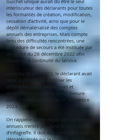
Guichet unique aurait dû être le seul
interlocuteur des déclarants pour toutes
les formalités de création, modification,
cessation d’activité, ainsi que pour le
dépôt dématérialisé des comptes
annuels des entreprises. Mais compte
tenu des difficultés rencontrées, une
procédure de secours a été instituée par
un arrêté du 28 décembre 2022 afin
d’assurer la continuité du service.
Jusqu’au 30 juin 2023, le déclarant avait
donc la possibilité d’utiliser les
différentes voies alternatives et
notamment Infogreffe. Cette mesure
vient d’être prolongée au 31 décembre
2023.
On rappelle que le dépôt des comptes
annuels n'entre pas dans le périmètre
d’Infogreffe. Il doit être réalisé par voie
dématérialisée sur le Guichet unique ou