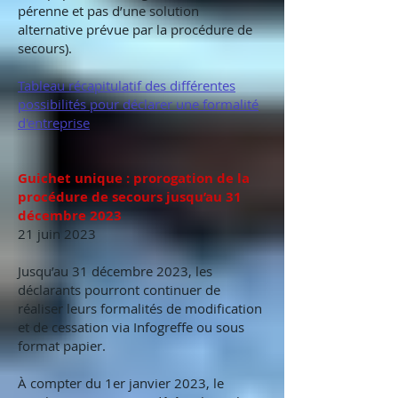
pérenne et pas d’une solution
alternative prévue par la procédure de
secours).
Tableau récapitulatif des différentes
possibilités pour déclarer une formalité
d'entreprise
Guichet unique : prorogation de la
procédure de secours jusqu’au 31
décembre 2023
21 juin 2023
Jusqu’au 31 décembre 2023, les
déclarants pourront continuer de
réaliser leurs formalités de modification
et de cessation via Infogreffe ou sous
format papier.
À compter du 1er janvier 2023, le