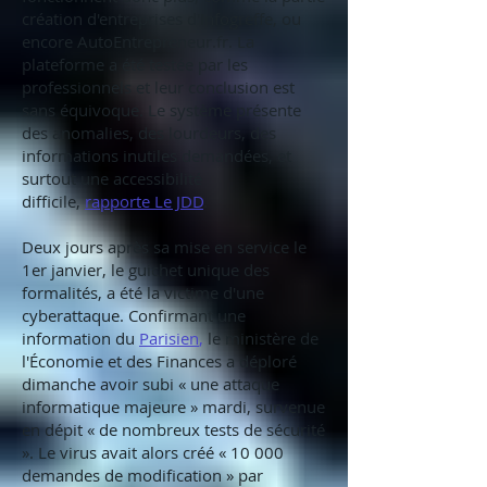
création d'entreprises d'Infogreffe, ou
encore AutoEntrepreneur.fr. La
plateforme a été testée par les
professionnels et leur conclusion est
sans équivoque. Le système présente
des anomalies, des lourdeurs, des
informations inutiles demandées, et
surtout une accessibilité
difficile,
rapporte Le JDD
.
Deux jours après sa mise en service le
1er janvier, le guichet unique des
formalités, a été la victime d'une
cyberattaque. Confirmant une
information du
Parisien
,
le ministère de
l'Économie et des Finances a déploré
dimanche avoir subi « une attaque
informatique majeure » mardi, survenue
en dépit « de nombreux tests de sécurité
». Le virus avait alors créé « 10 000
demandes de modification » par