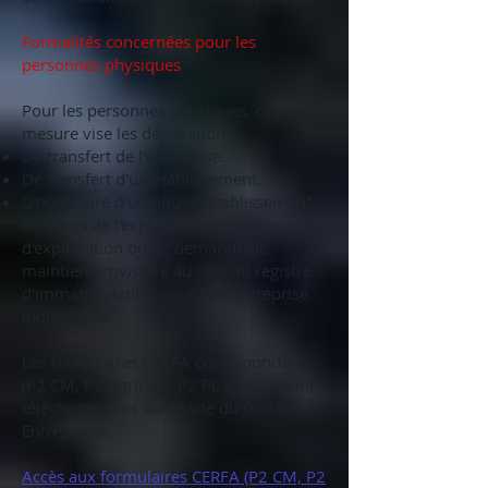
Formalités concernées pour les
personnes physiques
Pour les personnes physiques, cette
mesure vise les déclarations :​
De transfert de l'entreprise.
De transfert d'un établissement.
D'ouverture d'un nouvel établissement,
de décès de l'exploitant avec poursuite
d'exploitation ou de demande de
maintien provisoire au sein du registre
d'immatriculation pour une entreprise
individuelle.
Les formulaires CERFA correspondants
(P2 CM, P2 Agricole, P2 PL et AC2) sont
téléchargeables sur le site du Guichet
Entreprises.
Accès aux formulaires CERFA (P2 CM, P2