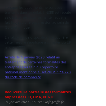
Lorsque les documents ne sont pas
transmis dans ce délai, l’INSEE est réputé
se désister de cette formalité, laquelle
fait l’objet d’une suppression au sein du
Guichet unique.
En l’absence de disposition particulière,
cette mesure s’applique à compter du 29
janvier 2023.
Arrêté du 5 janvier 2023 relatif au
traitement de certaines formalités des
entreprises au sein du répertoire
national mentionné à l'article R. 123-220
du code de commerce
Réouverture partielle des formalités
auprès des CCI, CMA, et GTC
31 janvier 2023 - Source : infogreffe.fr