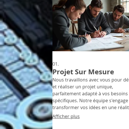
01.
Projet Sur Mesure
Nous travaillons avec vous pour déf
et réaliser un projet unique,
parfaitement adapté à vos besoins
spécifiques. Notre équipe s'engage
transformer vos idées en une réali
tangible, en assurant une approch
Afficher plus
personnalisée à chaque étape. Prof
d'une solution conçue exclusiveme