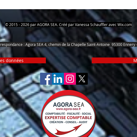
vous offrir une voie stratégique pour
valeu
atteindre vos objectifs. Un
tes.
avan
accompagnement sur mesure pour
votre réussite.
© 2015 - 2026 par AGORA SEA. Créé par Vanessa Schauffler avec
Wix.com
orrespondance : Agora SEA 4, chemin de la Chapelle Saint-Antoine 95300 Ennery -
 des données
M