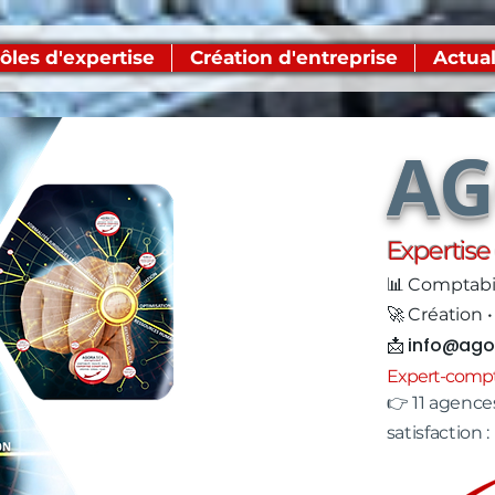
ôles d'expertise
Création d'entreprise
Actual
A
Expertis
📊 Comptabili
🚀 Création •
📩
info@ago
Expert-compta
👉 11 agences
satisfaction :