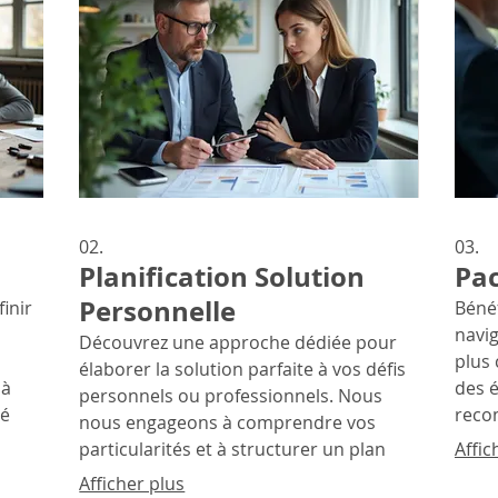
02.
03.
Planification Solution
Pac
Personnelle
inir
Bénéf
navig
Découvrez une approche dédiée pour
plus 
élaborer la solution parfaite à vos défis
 à
des é
personnels ou professionnels. Nous
té
reco
nous engageons à comprendre vos
e
expe
particularités et à structurer un plan
Affic
itez
vous
d'action clair. Cette prestation vise à
Afficher plus
nt
éclai